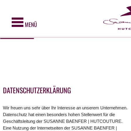
Diese Webseite verwendet Cookies. Cookies werden zur
Benutzerführung und Webanalyse verwendet und helfen dabei, diese
Webseite zu verbessern. Durch die weitere Nutzung dieser
Webseite erklären Sie sich mit unserer Cookie-Police einverstanden.
MENÜ
DATENSCHUTZERKLÄRUNG
Wir freuen uns sehr über Ihr Interesse an unserem Unternehmen.
Datenschutz hat einen besonders hohen Stellenwert für die
Geschäftsleitung der SUSANNE BAENFER | HUTCOUTURE.
Eine Nutzung der Internetseiten der SUSANNE BAENFER |